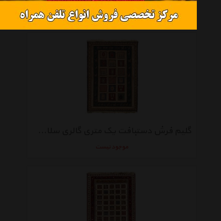
موجود نیست
گلیم فرش دستبافت یک متری گالری سلام کد 110/4970
موجود نیست