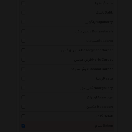
همه گروهها
باتیک Batik
راگچری Rugcherry
دنیای فرش Donyaefarsh
اسپادانا Spadana
فرش بزرگمهر Bozorgmehr Carpet
فرش هریس Heris Carpet
فرش سهند Sahand Carpet
رستا Rasta
گالری نور Noorgallery
آریا راگز Aryarugs
مثالین Mesaleen
گلک Gelak
سلام Salam