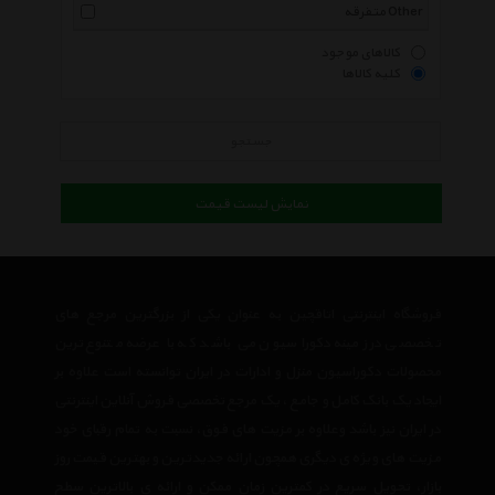
متفرقه Other
کالاهای موجود
کلیه کالاها
جستجو
نمایش لیست قیمت
فروشگاه اینترنتی اتاقچین به عنوان یکی از بزرگترین مرجع های
تخصصی در زمینه دکوراسیون می باشد که با عرضه متنوع ترین
محصولات دکوراسیون منزل و ادارات در ایران توانسته است علاوه بر
ایجاد یک بانک کامل و جامع ، یک مرجع تخصصی فروش آنلاین اینترنتی
در ایران نیز باشد وعلاوه بر مزیت های فوق، نسبت به تمام رقبای خود
مزیت های ویژه ی دیگری همچون ارائه جدیدترین و بهترین قیمت روز
بازار، تحویل سریع در کمترین زمان ممکن و ارائه ی بالاترین سطح