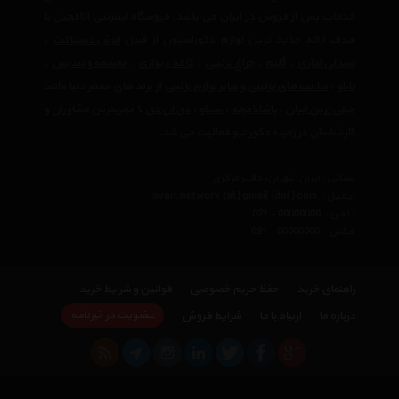
خدمات پس از فروش در ایران می باشد. فروشگاه اینترنتی اتاقچین با
هدف ارائه جدید ترین لوازم دکوراسیون از قبیل
فرش دستبافت
،
صندلی اداری
،
گلیم
،
چراغ تزئینی
،
کاغذ دیواری
،
مجسمه و تندیس
،
تابلو
،
ساعت های تزئینی
و
سایر لوازم تزئینی
از برند های معتبر دنیا مانند
چینی زرین ایران
،
پاشاباغچه
،
سیکو
،
دی ان دی
با مجربترین مشاوران و
کارشناسان در زمینه دکوراتیو فعالیت می کند.
نشانی : ایران، تهران، دفتر مرکزی
ایمیل :
avan.network {at} gmail {dot} com
تلفن :
021 - 00000000
فکس :
021 - 00000000
راهنمای خرید
حفظ حریم خصوصی
قوانین و شرایط خرید
عضویت در خبرنامه
درباره ما
ارتباط با ما
شرایط فروش