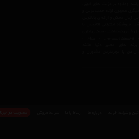
 باشد وعلاوه بر مزیت های فوق،
دیگری همچون ارائه جدیدترین و
ن زمان ممکن و ارائه ی بالاترین
 فروشگاه اینترنتی اتاقچین با
بیل
فرش دستبافت
،
صندلی اداری
مجسمه و تندیس
،
تابلو
،
رند های معتبر دنیا مانند
ان دی
با مجربترین مشاوران و
عضویت در خبرنا
نین و شرایط خرید
درباره ما
ارتباط با ما
شرایط فروش