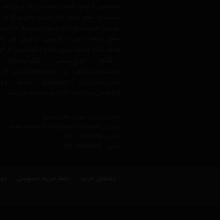
تخصصی فروش آنلاین اینترنتی در ایران نیز
نسبت به تمام رقبای خود مزیت های ویژه ی 
بهترین قیمت روز بازار، تحویل سریع در کمتری
سطح خدمات پس از فروش در ایران می باشد.
هدف ارائه جدید ترین لوازم دکوراسیون از ق
،
گلیم
،
چراغ تزئینی
،
کاغذ دیواری
،
ساعت های تزئینی
و
سایر لوازم تزئینی
از ب
چینی زرین ایران
،
پاشاباغچه
،
سیکو
،
دی 
کارشناسان در زمینه دکوراتیو فعالیت می کند.
نشانی : ایران، تهران، دفتر مرکزی
ایمیل :
avan.network {at} gmail {dot} com
تلفن :
021 - 00000000
فکس :
021 - 00000000
راهنمای خرید
حفظ حریم خصوصی
قوا