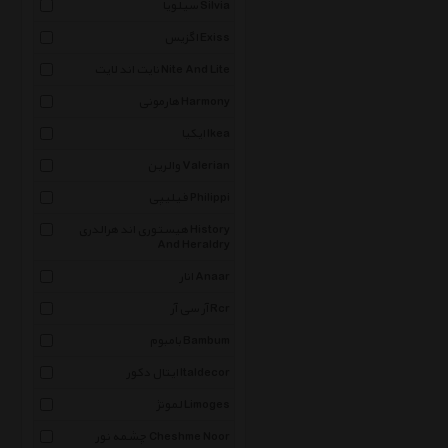
سیلویا Silvia
اگزیس Exiss
نایت اند لایت Nite And Lite
هارمونی Harmony
ایکیا Ikea
والرین Valerian
فیلیپی Philippi
هیستوری اند هرالدری History
And Heraldry
انار Anaar
آر سی آر Rcr
بامبوم Bambum
ایتال دکور Italdecor
لمونژ Limoges
چشمه نور Cheshme Noor