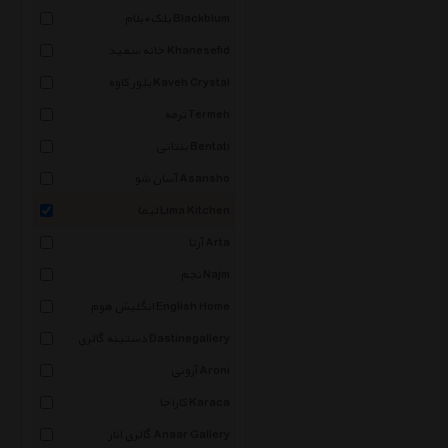
بلک+بلام Blackblum
خانه سفید Khanesefid
بلور کاوه Kaveh Crystal
ترمه Termeh
بنتاتی Bentati
آسان شو Asansho
لیما Lima Kitchen
آرتا Arta
نجم Najm
انگلیش هوم English Home
دستینه گالری Dastinegallery
آرونی Aroni
کاراجا Karaca
گالری انار Anaar Gallery