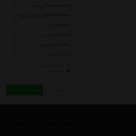
گالری سحر Sahargallery
دبلیو اند بی هوم W And B Home
لومانا Lomana
هوم سی Home30
لیزا موری Lisa Mori
متفرقه Other
کالاهای موجود
کلیه کالاها
جستجو
نمایش لیست قیمت
فروشگاه اینترنتی اتاقچین به عنوان یکی ا
زمینه دکوراسیون می باشد که با عرضه متنوع 
ادارات در ایران توانسته است علاوه بر ایجاد