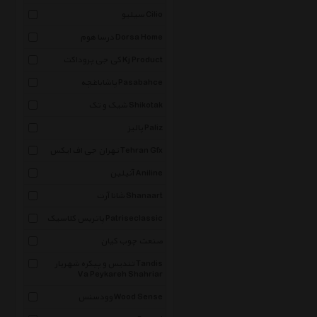
سیلیو Cilio
درسا هوم Dorsa Home
کی جی پروداکت Kj Product
پاشاباغچه Pasabahce
شیک و تک Shikotak
پالیز Paliz
تهران جی اف ایکس Tehran Gfx
آنیلین Aniline
شانا آرت Shanaart
پاتریس کلاسیک Patriseclassic
صنعت چوب کیان
تندیس و پیکره شهریار Tandis
Va Peykareh Shahriar
وودسنس Wood Sense