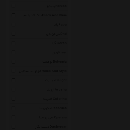
بنیکو Benico
بلک اند بلوم Black And Blum
پاپا Papa
دی ان دی Dnd
گره Gereh
ریور River
بوهمیا Bohemia
هوم اند استایل Home And Style
دیلایت Delight
آروشا Arosha
کاترینا Caterina
دکوریما Decorima
سی پرشیا Cpersia
دست نگار Dastnegar