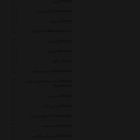
پرانی Perani
آرمان لند Arman Land
دیزوم Dzoom
مادام کوکو Madame Coco
آرت کن Art Kan
برتاریو Bertario
دیاکو Diaco
راد سیستم Rad System
دست سازه های سمیرا Samira
Handmade
دیزاین Design
دی پی آرت Dipiart
ترنج دیزاین Toranjdesign
لایت لند Lightland
بی ایکس گلس Bx Glass