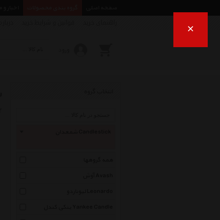
صفحه اصلی
گروه بندی محصولات
اخبار و 
راهنمای خرید
قوانین و شرایط خرید
درباره
×
ورود
ش
انتخاب گروه
ب
شمعدان Candlestick
همه گروهها
آوش Avash
لیوناردو Leonardo
ینکی کندل Yankee Candle