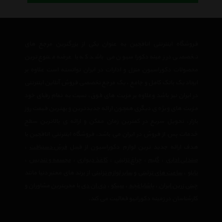
فروشگاه اینترنتی اتاقچین به عنوان یکی از بزرگترین مرجع های
تخصصی در زمینه دکوراسیون می باشد که با عرضه متنوع ترین
محصولات دکوراسیون منزل و ادارات در ایران توانسته است علاوه بر
ایجاد یک بانک کامل و جامع ، یک مرجع تخصصی فروش آنلاین اینترنتی
در ایران نیز باشد وعلاوه بر مزیت های فوق، نسبت به تمام رقبای خود
مزیت های ویژه ی دیگری همچون ارائه جدیدترین و بهترین قیمت روز
بازار، تحویل سریع در کمترین زمان ممکن و ارائه ی بالاترین سطح
خدمات پس از فروش در ایران می باشد. فروشگاه اینترنتی اتاقچین با
هدف ارائه جدید ترین لوازم دکوراسیون از قبیل
فرش دستبافت
،
صندلی اداری
،
گلیم
،
چراغ تزئینی
،
کاغذ دیواری
،
مجسمه و تندیس
،
تابلو
،
ساعت های تزئینی
و
سایر لوازم تزئینی
از برند های معتبر دنیا مانند
چینی زرین ایران
،
پاشاباغچه
،
سیکو
،
دی ان دی
با مجربترین مشاوران و
کارشناسان در زمینه دکوراتیو فعالیت می کند.