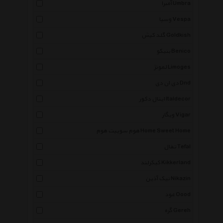
آمبرا Umbra
وسپا Vespa
گلد کیش Goldkish
بنیکو Benico
لمونژ Limoges
دی ان دی Dnd
ایتال دکور Italdecor
ویگار Vigar
هوم سوییت هوم Home Sweet Home
تفال Tefal
کیکرلند Kikkerland
نیک آذین Nikazin
عود Oood
گره Gereh