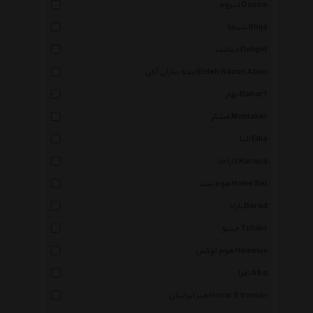
دیزوم Dzoom
شیجا Shija
دیلایت Delight
ایده سازان آبان Eideh Sazan Aban
بهار Bahar1
مبتکر Mobtaker
الیا Ellia
کاراجا Karaca
هوم ست Home Set
باراد Barad
چیبو Tchibo
هوم لوکس Homelux
افرا Afra
هنر ایرانیان Honar E Iranian