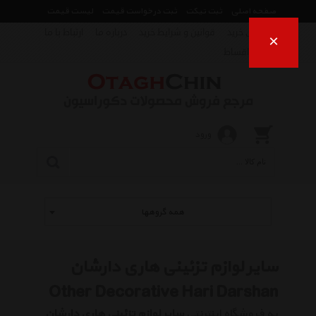
صفحه اصلی
ثبت تیکت
ثبت درخواست قیمت
لیست قیمت
راهنمای خرید
قوانین و شرایط خرید
درباره ما
ارتباط با ما
×
فروش اقساط
ورود
همه گروهها
سایر لوازم تزئینی هاری دارشان
Other Decorative Hari Darshan
به فروشگاه اینترنتی
سایر لوازم تزئینی هاری دارشان