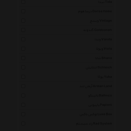
تیدا Tida
درسا هوم Dorsa Home
وینتج Vintage
گلدونه Goldooneh
وندا Vanda
ویولا Viola
شانا Shana
اشلایش Schleich
یوکا Yuka
آرمان لند Arman Land
بالینکو Ballinco
پاپیونی Papioni
لوکس باکس Luxe Box
راد سیستم Rad System