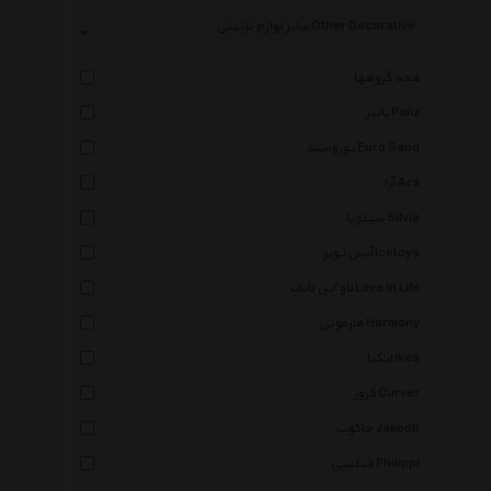
سایر لوازم تزئینی Other Decorative
همه گروهها
پالیز Paliz
یوروسند Euro Sand
آرا Ara
سیلویا Silvia
آیس تویز Icetoys
لاو این لایف Love In Life
هارمونی Harmony
ایکیا Ikea
کرور Curver
جاکوب Jakoob
فیلیپی Philippi