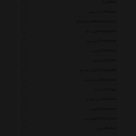
میکا Mika
نیکادیس Nikadis
مادام کوکو Madame Coco
هپی شو Happysho
فرش وی Freshway
آرامیس Aramis
کریتیو Creativ
کادویی هیدی Heydygift
زیبا سازان Zibasazan
دیزاین Design
سین فونیا Sinfonia
لازاپونی Lazaponi
گوهرچین Goharchin
مازون Mazon