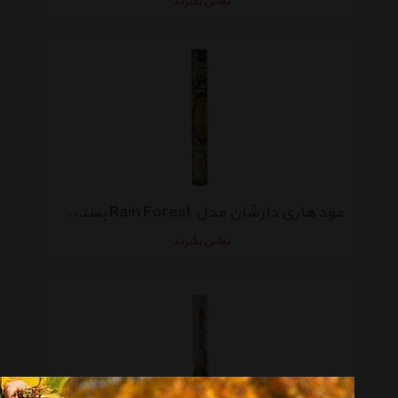
تماس بگیرید
عود هاری دارشان مدل Rain Forest بسته 20عددی
تماس بگیرید