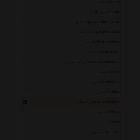
چیکا Chicka
دی پی آرت Dipiart
شهاب تحریر Shahab Tahrir
وایلد اند ولف Wildandwolf
آفتاب شب Aftabeshab
ماه دخت Mah Dokht
کالای خواب متین Kalaekhabmatin
اوریران Oriran
هوم پین Homepin
بنتاتی Bentati
هاری دارشان Hari Darshan
ریتون Ritoon
آرتا Arta
سالی وان Sullivan