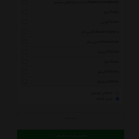
دست سازه های سمیرا Samira Handmade
پاپو Papo
آرونی Aroni
گالری انار Anaar Gallery
هنری ساز Honarisaz
آتریسا Atrisa
انزو Enzo
کارینو Karino
متفرقه Other
کالاهای موجود
کلیه کالاها
جستجو
نمایش لیست قیمت