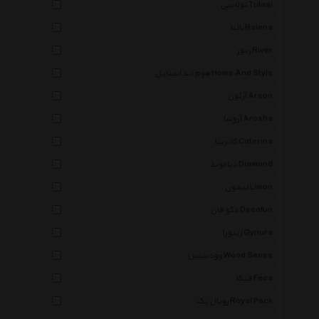
تولاسی Tulasi
بالنا Balena
ریور River
هوم اند استایل Home And Style
آرئون Areon
آروشا Arosha
کاترینا Caterina
دیاموند Diamond
لیمون Limon
دکو فان Decofun
ژینورا Gynura
وودسنس Wood Sense
فیکا Feca
رویال پک Royal Pack