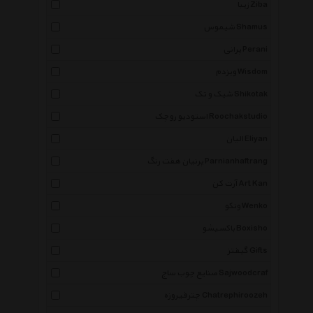
زیبا Ziba
شیموس Shamus
پرانی Perani
ویزدم Wisdom
شیک و تک Shikotak
استودیو روچک Roochakstudio
الیان Eliyan
پرنیان هفت رنگ Parnianhaftrang
آرت کن Art Kan
ونکو Wenko
باکسیشو Boxisho
گیفتز Gifts
صنایع چوب ساج Sajwoodcraf
چترفیروزه Chatrephiroozeh