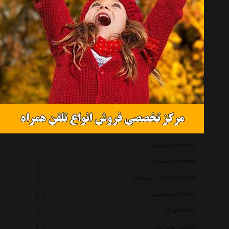
پدیده شاپ Padidehshop
پالیز Paliz
رین استار Rainstar
پرانی Perani
شیک و تک Shikotak
نگار ایرانی Negar Irani
ماه دخت Mah Dokht
تک و توک Takotook
ویداوین Vidavin
شانا آرت Shanaart
راد سیستم Rad System
استایلیش Stylish
ونکو Wenko
صنعت چوب کیان