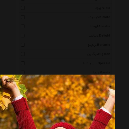
ویولا Viola
کیمیت Kimate
آروشا Arosha
دیلایت Delight
برتاریو Bertario
بیگ بن Big Ben
سی پرشیا Cpersia
وندا Vanda
تارا Tara
تکلا دیزاین Tekla Design
ساو Saaav
موندو لاکچری Mondo Luxury
مک گواون رادرفورد Mcgowan Rutherford
لکورد Lecord