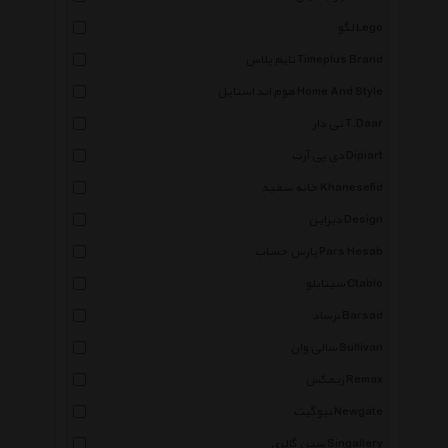
لگو Lego
تایم پلاس Timeplus Brand
هوم اند استایل Home And Style
تی دار T.Daar
دی پی آرت Dipiart
خانه سفید Khanesefid
دیزاین Design
پارس حساب Pars Hesab
سیتابلو Ctablo
برساد Barsad
سالی وان Sullivan
ریمکس Remax
نیوگیت Newgate
سین گالری Singallery