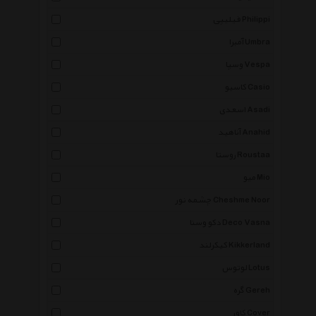
فیلیپی Philippi
آمبرا Umbra
وسپا Vespa
کاسیو Casio
اسعدی Asadi
آناهید Anahid
روستا Roustaa
میو Mio
چشمه نور Cheshme Noor
دکو وسنا Deco Vasna
کیکرلند Kikkerland
لوتوس Lotus
گره Gereh
کاور Cover