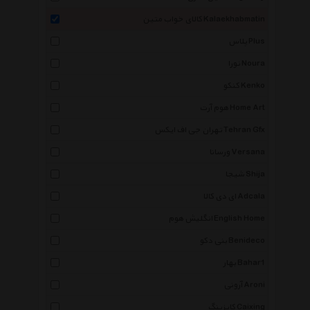
کالای خواب متین Kalaekhabmatin
پلاس Plus
نورا Noura
کنکو Kenko
هوم آرت Home Art
تهران جی اف ایکس Tehran Gfx
ورسانا Versana
شیجا Shija
ای دی کالا Adcala
انگلیش هوم English Home
بنی دکو Benideco
بهار Bahar1
آرونی Aroni
کایزینگ Caixing