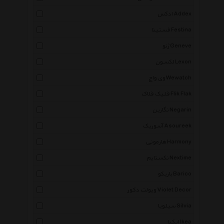
ادکس Addex
فستینا Festina
ژنو Geneve
لکسون Lexon
وی واچ Wewatch
فلیک فلاک Flik Flak
نگارین Negarin
آسوریک Asoureek
هارمونی Harmony
نکستایم Nextime
باریکو Barico
ویولت دکور Violet Decor
سیلویا Silvia
ایکیا Ikea