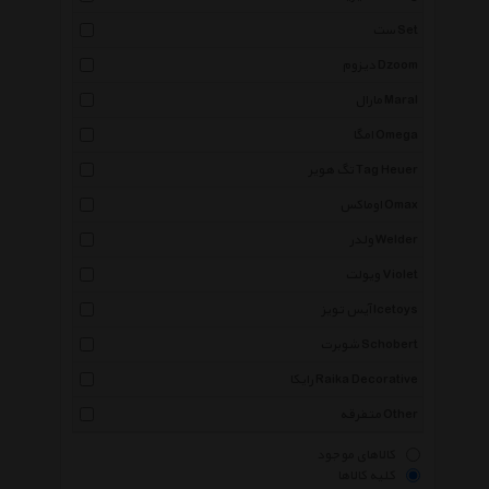
ست Set
دیزوم Dzoom
مارال Maral
امگا Omega
تگ هویر Tag Heuer
اوماکس Omax
ولدر Welder
ویولت Violet
آیس تویز Icetoys
شوبرت Schobert
رایکا Raika Decorative
متفرقه Other
کالاهای موجود
کلیه کالاها