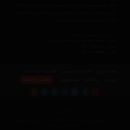
تابلو
،
ساعت های تزئینی
و
سایر لوازم تزئینی
از برند های معتبر دنیا مانند
چینی زرین ایران
،
پاشاباغچه
،
سیکو
،
دی ان دی
با مجربترین مشاوران و
کارشناسان در زمینه دکوراتیو فعالیت می کند.
نشانی : ایران، تهران، دفتر مرکزی
ایمیل :
avan.network {at} gmail {dot} com
تلفن :
021 - 00000000
فکس :
021 - 00000000
راهنمای خرید
حفظ حریم خصوصی
قوانین و شرایط خرید
عضویت در خبرنامه
درباره ما
ارتباط با ما
شرایط فروش
اتاقچین
کلیه حقوق مادی و معنوی این وب سایت و مطالب مندرج در آن متعلق
به اتاقچین می باشد