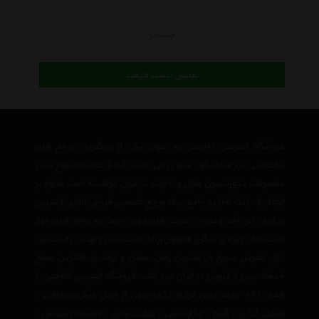
جستجو
نمایش لیست قیمت
فروشگاه اینترنتی اتاقچین به عنوان یکی از بزرگترین مرجع های
تخصصی در زمینه دکوراسیون می باشد که با عرضه متنوع ترین
محصولات دکوراسیون منزل و ادارات در ایران توانسته است علاوه بر
ایجاد یک بانک کامل و جامع ، یک مرجع تخصصی فروش آنلاین اینترنتی
در ایران نیز باشد وعلاوه بر مزیت های فوق، نسبت به تمام رقبای خود
مزیت های ویژه ی دیگری همچون ارائه جدیدترین و بهترین قیمت روز
بازار، تحویل سریع در کمترین زمان ممکن و ارائه ی بالاترین سطح
خدمات پس از فروش در ایران می باشد. فروشگاه اینترنتی اتاقچین با
هدف ارائه جدید ترین لوازم دکوراسیون از قبیل
فرش دستبافت
،
صندلی اداری
،
گلیم
،
چراغ تزئینی
،
کاغذ دیواری
،
مجسمه و تندیس
،