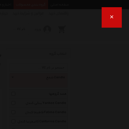
صفحه اصلی
گروه بندی محصولات
اخبار و 
راهنمای خرید
قوانین و شرایط خرید
درباره
×
ورود
ش
انتخاب گروه
ب
شمع Candle
همه گروهها
ینکی کندل Yankee Candle
فاطیما کندل Fatima Candle
کالیفرنیا کندل California Candle