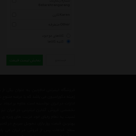
ستاره رنگارنگ
Setarehrangarang
کارن Karen
متفرقه Other
کالاهای موجود
کلیه کالاها
جستجو
نمایش لیست قیمت
فروشگاه اینترنتی اتاقچین به عنوان یکی ا
زمینه دکوراسیون می باشد که با عرضه متنوع 
ادارات در ایران توانسته است علاوه بر ایجاد
تخصصی فروش آنلاین اینترنتی در ایران نیز
نسبت به تمام رقبای خود مزیت های ویژه ی 
بهترین قیمت روز بازار، تحویل سریع در کمتری
سطح خدمات پس از فروش در ایران می باشد.