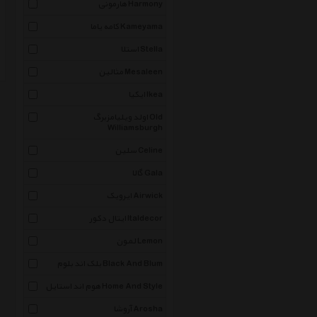
هارمونی Harmony
کامه یاما Kameyama
استلا Stella
مثالین Mesaleen
ایکیا Ikea
اولد ویلیامزبرگ Old
Williamsburgh
سلین Celine
گالا Gala
ایرویک Airwick
ایتال دکور Italdecor
لمون Lemon
بلک اند بلوم Black And Blum
هوم اند استایل Home And Style
آروشا Arosha