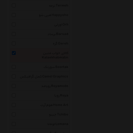
ترمه Termeh
هپی شو Happysho
اورلی Orli
برساد Barsad
گره Gereh
کالای خواب متین
Kalaekhabmatin
سورتک Soortak
کمل گرافیکس Camel Graphics
رویامد Royamode
رویا Roya
هوم آرت Home Art
چیبو Tchibo
لومانا Lomana