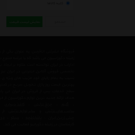
کلیه کالاها
جستجو
نمایش لیست قیمت
فروشگاه اینترنتی اتاقچین به عنوان یکی ا
زمینه دکوراسیون می باشد که با عرضه متنوع 
ادارات در ایران توانسته است علاوه بر ایجاد
تخصصی فروش آنلاین اینترنتی در ایران نیز
نسبت به تمام رقبای خود مزیت های ویژه ی 
بهترین قیمت روز بازار، تحویل سریع در کمتری
سطح خدمات پس از فروش در ایران می باشد.
هدف ارائه جدید ترین لوازم دکوراسیون از ق
،
گلیم
،
چراغ تزئینی
،
کاغذ دیواری
،
ساعت های تزئینی
و
سایر لوازم تزئینی
از ب
چینی زرین ایران
،
پاشاباغچه
،
سیکو
،
دی 
کارشناسان در زمینه دکوراتیو فعالیت می کند.