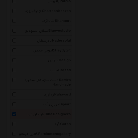
پاتریس Patriis
چترفیروزه Chatrephiroozeh
شانا آرت Shanaart
بیگای استودیو Bigeyestudio
نادرسفال Nadersofal
کادویی هیدی Heydygift
دیزاین Design
برساد Barsad
دست سازه های سمیرا Samira
Handmade
ره آورد Rahavard
دی پی آرت Dipiart
طراحان دیبا Diba Designers
گره Gereh
گالری خرمالو Persimmonsgallery