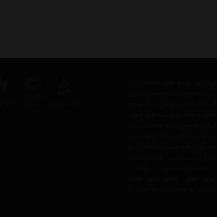
ز بزرگترین مرجع های تخصصی در
ترین محصولات دکوراسیون منزل و
 یک بانک کامل و جامع ، یک مرجع
 باشد وعلاوه بر مزیت های فوق،
دیگری همچون ارائه جدیدترین و
ن زمان ممکن و ارائه ی بالاترین
 فروشگاه اینترنتی اتاقچین با
بیل
فرش دستبافت
،
صندلی اداری
مجسمه و تندیس
،
تابلو
،
رند های معتبر دنیا مانند
ان دی
با مجربترین مشاوران و