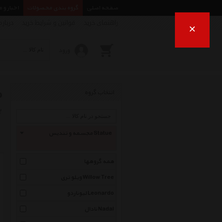
صفحه اصلی
گروه بندی محصولات
اخبار و 
راهنمای خرید
قوانین و شرایط خرید
درباره
×
ورود
م
انتخاب گروه
ب
مجسمه و تندیس Statue
همه گروهها
ویلو تری Willow Tree
لیوناردو Leonardo
نادال Nadal