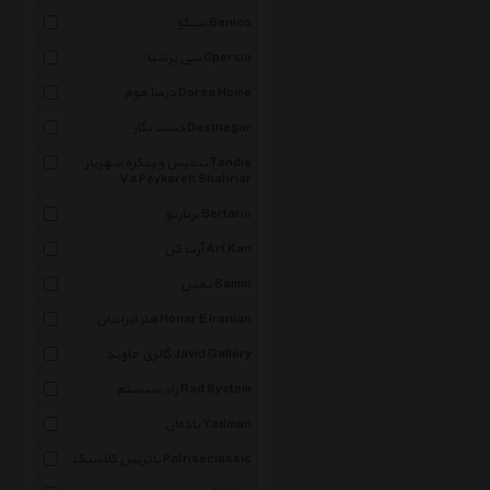
بنیکو Benico
سی پرشیا Cpersia
درسا هوم Dorsa Home
دست نگار Dastnegar
تندیس و پیکره شهریار Tandis
Va Peykareh Shahriar
برتاریو Bertario
آرت کن Art Kan
ثمین Samin
هنر ایرانیان Honar E Iranian
گالری جاوید Javid Gallery
راد سیستم Rad System
یادمان Yadman
پاتریس کلاسیک Patriseclassic