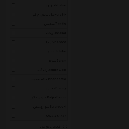
نوژین Nozhin
لاکچری اچ کی Luxury Hk
تندیس Tandis
برکت Barakat
کاراجا Karaca
چیبو Tchibo
سلام Salam
مارک گلد Mark Gold
خانه سفید Khanesefid
دیزنی Disney
دلژین دکور Deljin Decor
سواروسکی Swarovski
متفرقه Other
کالاهای موجود