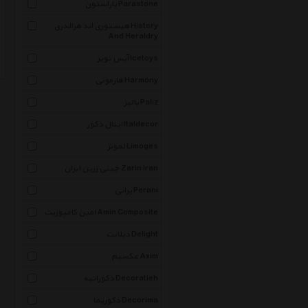
پاراستون Parastone
هیستوری اند هرالدری History
And Heraldry
آیس تویز Icetoys
هارمونی Harmony
پالیز Paliz
ایتال دکور Italdecor
لمونژ Limoges
چینی زرین ایران Zarin Iran
پرانی Perani
امین کامپوزیت Amin Composite
دیلایت Delight
عکسیم Axim
دکوراتیه Decoratieh
دکوریما Decorima