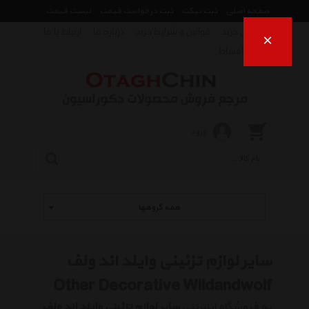
صفحه اصلی
ثبت تیکت
ثبت درخواست قیمت
لیست قیمت
راهنمای خرید
قوانین و شرایط خرید
درباره ما
ارتباط با ما
×
فروش اقساط
ورود
همه گروهها
سایر لوازم تزئینی وایلد اند ولف
Other Decorative Wildandwolf
به فروشگاه اینترنتی
سایر لوازم تزئینی وایلد اند ولف