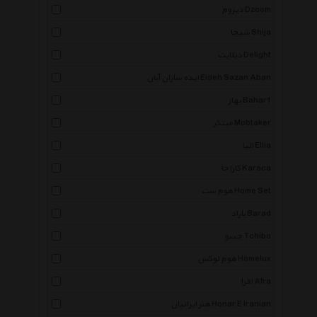
دیزوم Dzoom
شیجا Shija
دیلایت Delight
ایده سازان آبان Eideh Sazan Aban
بهار Bahar1
مبتکر Mobtaker
الیا Ellia
کاراجا Karaca
هوم ست Home Set
باراد Barad
چیبو Tchibo
هوم لوکس Homelux
افرا Afra
هنر ایرانیان Honar E Iranian