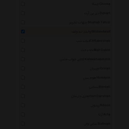
چیکا Chicka
دی پی آرت Dipiart
شهاب تحریر Shahab Tahrir
وایلد اند ولف Wildandwolf
آفتاب شب Aftabeshab
ماه دخت Mah Dokht
کالای خواب متین Kalaekhabmatin
اوریران Oriran
هوم پین Homepin
بنتاتی Bentati
هاری دارشان Hari Darshan
ریتون Ritoon
آرتا Arta
سالی وان Sullivan