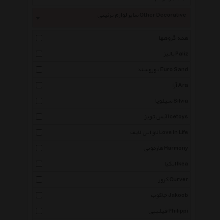
سایر لوازم تزئینی Other Decorative
همه گروهها
پالیز Paliz
یوروسند Euro Sand
آرا Ara
سیلویا Silvia
آیس تویز Icetoys
لاو این لایف Love In Life
هارمونی Harmony
ایکیا Ikea
کرور Curver
جاکوب Jakoob
فیلیپی Philippi