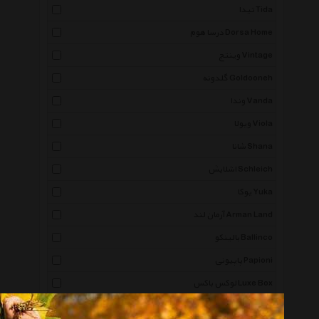
تیدا Tida
درسا هوم Dorsa Home
وینتج Vintage
گلدونه Goldooneh
وندا Vanda
ویولا Viola
شانا Shana
اشلایش Schleich
یوکا Yuka
آرمان لند Arman Land
بالینکو Ballinco
پاپیونی Papioni
لوکس باکس Luxe Box
راد سیستم Rad System