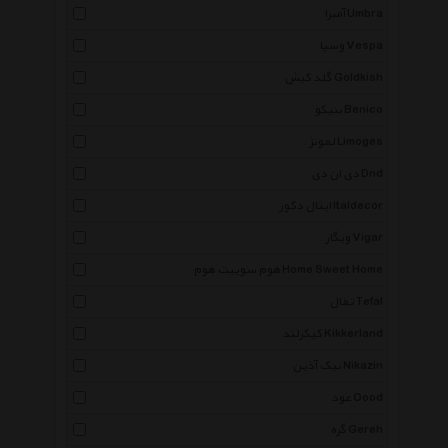
آمبرا Umbra
وسپا Vespa
گلد کیش Goldkish
بنیکو Benico
لمونژ Limoges
دی ان دی Dnd
ایتال دکور Italdecor
ویگار Vigar
هوم سوییت هوم Home Sweet Home
تفال Tefal
کیکرلند Kikkerland
نیک آذین Nikazin
عود Oood
گره Gereh