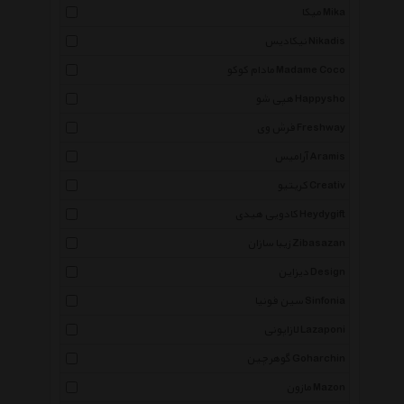
میکا Mika
نیکادیس Nikadis
مادام کوکو Madame Coco
هپی شو Happysho
فرش وی Freshway
آرامیس Aramis
کریتیو Creativ
کادویی هیدی Heydygift
زیبا سازان Zibasazan
دیزاین Design
سین فونیا Sinfonia
لازاپونی Lazaponi
گوهرچین Goharchin
مازون Mazon