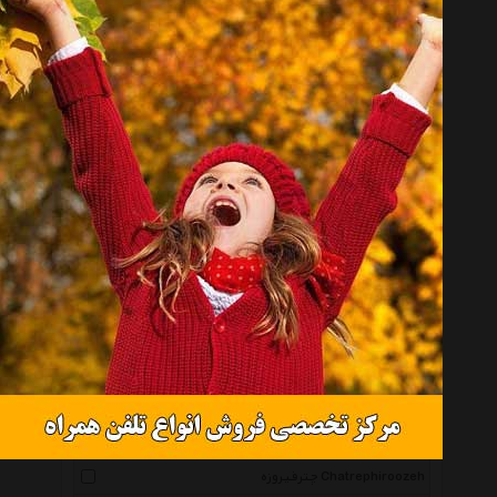
زیبا Ziba
شیموس Shamus
پرانی Perani
ویزدم Wisdom
شیک و تک Shikotak
استودیو روچک Roochakstudio
الیان Eliyan
پرنیان هفت رنگ Parnianhaftrang
آرت کن Art Kan
ونکو Wenko
باکسیشو Boxisho
گیفتز Gifts
صنایع چوب ساج Sajwoodcraf
چترفیروزه Chatrephiroozeh