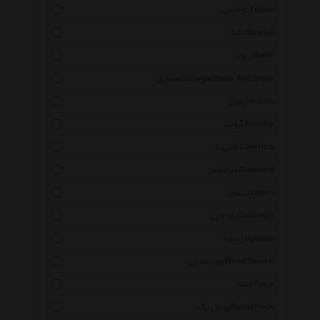
تولاسی Tulasi
بالنا Balena
ریور River
هوم اند استایل Home And Style
آرئون Areon
آروشا Arosha
کاترینا Caterina
دیاموند Diamond
لیمون Limon
دکو فان Decofun
ژینورا Gynura
وودسنس Wood Sense
فیکا Feca
رویال پک Royal Pack