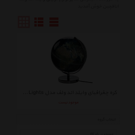
اتاقچین خوش آمدید
کره جغرافیای وایلد اند ولف مدل Globe light 12 Inch City Lights
موجود نیست
انتخاب گروه