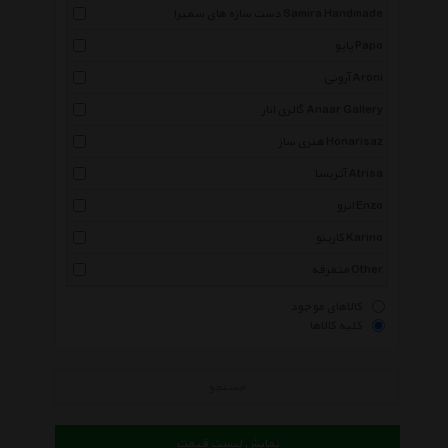
دست سازه های سمیرا Samira Handmade
پاپو Papo
آرونی Aroni
گالری انار Anaar Gallery
هنری ساز Honarisaz
آتریسا Atrisa
انزو Enzo
کارینو Karino
متفرقه Other
کالاهای موجود
کلیه کالاها
جستجو
نمایش لیست قیمت