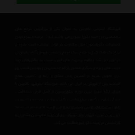
فروشگاه اینترنتی اتاقچین به عنوان یکی از بزرگترین مرجع های
تخصصی در زمینه دکوراسیون می باشد که با عرضه متنوع ترین
محصولات دکوراسیون منزل و ادارات در ایران توانسته است علاوه بر
ایجاد یک بانک کامل و جامع ، یک مرجع تخصصی فروش آنلاین اینترنتی
در ایران نیز باشد وعلاوه بر مزیت های فوق، نسبت به تمام رقبای خود
مزیت های ویژه ی دیگری همچون ارائه جدیدترین و بهترین قیمت روز
بازار، تحویل سریع در کمترین زمان ممکن و ارائه ی بالاترین سطح
خدمات پس از فروش در ایران می باشد. فروشگاه اینترنتی اتاقچین با
هدف ارائه جدید ترین لوازم دکوراسیون از قبیل
فرش دستبافت
،
صندلی اداری
،
گلیم
،
چراغ تزئینی
،
کاغذ دیواری
،
مجسمه و تندیس
،
تابلو
،
ساعت های تزئینی
و
سایر لوازم تزئینی
از برند های معتبر دنیا مانند
چینی زرین ایران
،
پاشاباغچه
،
سیکو
،
دی ان دی
با مجربترین مشاوران و
کارشناسان در زمینه دکوراتیو فعالیت می کند.