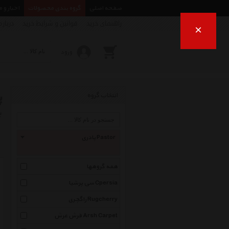
صفحه اصلی
گروه بندی محصولات
اخبار و 
راهنمای خرید
قوانین و شرایط خرید
درباره
×
ورود
پ
انتخاب گروه
ب
پادری Pastor
همه گروهها
سی پرشیا Cpersia
راگچری Rugcherry
فرش عرش Arsh Carpet