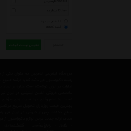
نارسیس Narsis
متفرقه Other
کالاهای موجود
کلیه کالاها
جستجو
نمایش لیست قیمت
فروشگاه اینترنتی اتاقچین به عنوان یکی ا
زمینه دکوراسیون می باشد که با عرضه متنوع 
ادارات در ایران توانسته است علاوه بر ایجاد
تخصصی فروش آنلاین اینترنتی در ایران نیز
نسبت به تمام رقبای خود مزیت های ویژه ی 
بهترین قیمت روز بازار، تحویل سریع در کمتری
سطح خدمات پس از فروش در ایران می باشد.
هدف ارائه جدید ترین لوازم دکوراسیون از ق
،
گلیم
،
چراغ تزئینی
،
کاغذ دیواری
،