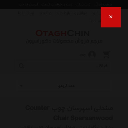
صفحه اصلی
ثبت تیکت
ثبت درخواست قیمت
لیست قیمت
راهنمای خرید
قوانین و شرایط خرید
درباره ما
ارتباط با ما
×
فروش اقساط
ورود
همه گروهها
صندلی اسپرسان چوب Counter
Chair Spersanwood
به فروشگاه اینترنتی
صندلی اسپرسان چوب
اتاقچین