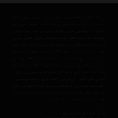
فروشگاه اینترنتی اتاقچین به عنوان یکی از بزرگترین مرجع های
تخصصی در زمینه دکوراسیون می باشد که با عرضه متنوع ترین
محصولات دکوراسیون منزل و ادارات در ایران توانسته است علاوه بر
ایجاد یک بانک کامل و جامع ، یک مرجع تخصصی فروش آنلاین اینترنتی
در ایران نیز باشد وعلاوه بر مزیت های فوق، نسبت به تمام رقبای خود
مزیت های ویژه ی دیگری همچون ارائه جدیدترین و بهترین قیمت روز
بازار، تحویل سریع در کمترین زمان ممکن و ارائه ی بالاترین سطح
خدمات پس از فروش در ایران می باشد. فروشگاه اینترنتی اتاقچین با
هدف ارائه جدید ترین لوازم دکوراسیون از قبیل
فرش دستبافت
،
صندلی اداری
،
گلیم
،
چراغ تزئینی
،
کاغذ دیواری
،
مجسمه و تندیس
،
تابلو
،
ساعت های تزئینی
و
سایر لوازم تزئینی
از برند های معتبر دنیا مانند
چینی زرین ایران
،
پاشاباغچه
،
سیکو
،
دی ان دی
با مجربترین مشاوران و
کارشناسان در زمینه دکوراتیو فعالیت می کند.
نشانی : ایران، تهران، دفتر مرکزی