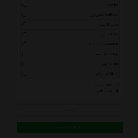
آیکا Ayka
سالی وان Sullivan
ریتون Ritoon
بلسی Belsi
کروماتیک Kromatik
ولنسی Velency
آرونی Aroni
متفرقه Other
کالاهای موجود
کلیه کالاها
جستجو
نمایش لیست قیمت