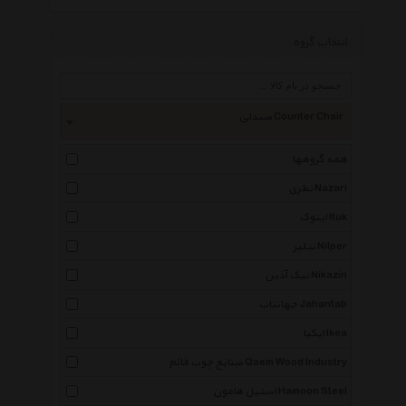
انتخاب گروه
صندلی Counter Chair
همه گروهها
نظری Nazari
ایتوک Ituk
نیلپر Nilper
نیک آذین Nikazin
جهانتاب Jahantab
ایکیا Ikea
صنایع چوب قائم Qaem Wood Industry
استیل هامون Hamoon Steel