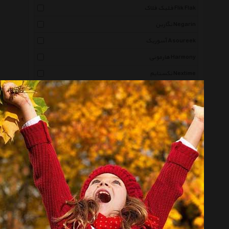
فلیک فلاک Flik Flak
نگارین Negarin
آسوریک Asoureek
هارمونی Harmony
نکستایم Nextime
باریکو Barico
ویولت دکور Violet Decor
سیلویا Silvia
ایکیا Ikea
فیلیپی Philippi
آمبرا Umbra
وسپا Vespa
کاسیو Casio
اسعدی Asadi