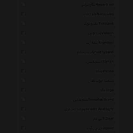
نگار ایرانی Negar Irani
ماه دخت Mah Dokht
تک و توک Takotook
ویداوین Vidavin
شانا آرت Shanaart
راد سیستم Rad System
استایلیش Stylish
ونکو Wenko
صنعت چوب کیان
لگو Lego
تایم پلاس Timeplus Brand
هوم اند استایل Home And Style
تی دار T.Daar
دی پی آرت Dipiart