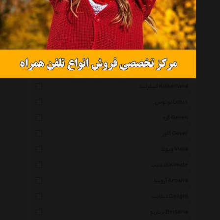
آناهید Anahid
روستا Roustaa
میو Mio
چشمه نور Cheshme Noor
دکو وسنا Deco Vasna
کیکرلند Kikkerland
لوتوس Lotus
گره Gereh
کاور Cover
ویولا Viola
کیمیت Kimate
آروشا Arosha
دیلایت Delight
برتاریو Bertario