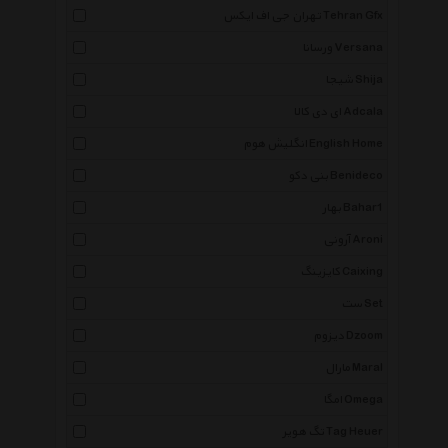
تهران جی اف ایکس Tehran Gfx
ورسانا Versana
شیجا Shija
ای دی کالا Adcala
انگلیش هوم English Home
بنی دکو Benideco
بهار Bahar1
آرونی Aroni
کایزینگ Caixing
ست Set
دیزوم Dzoom
مارال Maral
امگا Omega
تگ هویر Tag Heuer