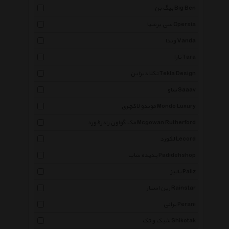
بیگ بن Big Ben
سی پرشیا Cpersia
وندا Vanda
تارا Tara
تکلا دیزاین Tekla Design
ساو Saaav
موندو لاکچری Mondo Luxury
مک گواون رادرفورد Mcgowan Rutherford
لکورد Lecord
پدیده شاپ Padidehshop
پالیز Paliz
رین استار Rainstar
پرانی Perani
شیک و تک Shikotak