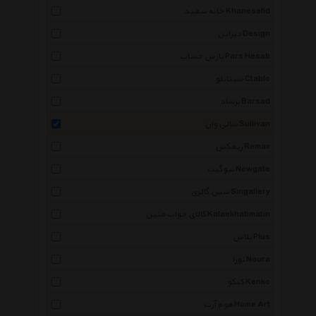
خانه سفید Khanesefid
دیزاین Design
پارس حساب Pars Hesab
سیتابلو Ctablo
برساد Barsad
سالی وان Sullivan
ریمکس Remax
نیوگیت Newgate
سین گالری Singallery
کالای خواب متین Kalaekhabmatin
پلاس Plus
نورا Noura
کنکو Kenko
هوم آرت Home Art