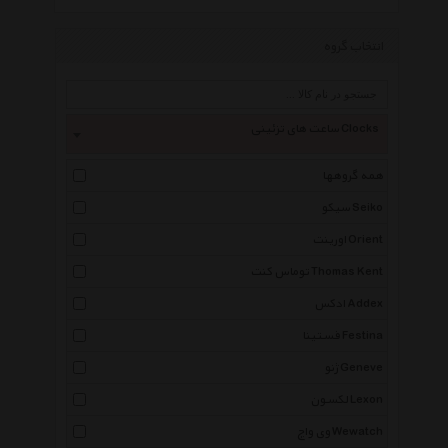
انتخاب گروه
ساعت های تزئینی Clocks
همه گروهها
سیکو Seiko
اورینت Orient
توماس کنت Thomas Kent
ادکس Addex
فستینا Festina
ژنو Geneve
لکسون Lexon
وی واچ Wewatch