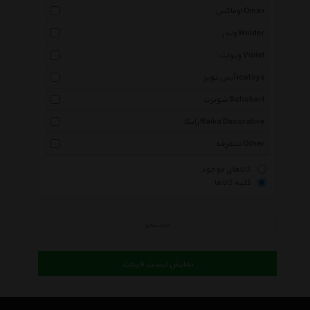
اوماکس Omax
ولدر Welder
ویولت Violet
آیس تویز Icetoys
شوبرت Schobert
رایکا Raika Decorative
متفرقه Other
کالاهای موجود
کلیه کالاها
جستجو
نمایش لیست قیمت