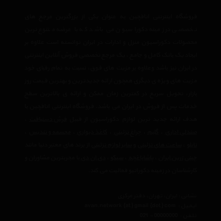
فروشگاه اینترنتی اتاقچین به عنوان یکی از بزرگترین مرجع های
تخصصی در زمینه دکوراسیون می باشد که با عرضه متنوع ترین
محصولات دکوراسیون منزل و ادارات در ایران توانسته است علاوه بر
ایجاد یک بانک کامل و جامع ، یک مرجع تخصصی فروش آنلاین اینترنتی
در ایران نیز باشد وعلاوه بر مزیت های فوق، نسبت به تمام رقبای خود
مزیت های ویژه ی دیگری همچون ارائه جدیدترین و بهترین قیمت روز
بازار، تحویل سریع در کمترین زمان ممکن و ارائه ی بالاترین سطح
خدمات پس از فروش در ایران می باشد. فروشگاه اینترنتی اتاقچین با
هدف ارائه جدید ترین لوازم دکوراسیون از قبیل
فرش دستبافت
،
صندلی اداری
،
گلیم
،
چراغ تزئینی
،
کاغذ دیواری
،
مجسمه و تندیس
،
تابلو
،
ساعت های تزئینی
و
سایر لوازم تزئینی
از برند های معتبر دنیا مانند
چینی زرین ایران
،
پاشاباغچه
،
سیکو
،
دی ان دی
با مجربترین مشاوران و
کارشناسان در زمینه دکوراتیو فعالیت می کند.
نشانی : ایران، تهران، دفتر مرکزی
ایمیل :
avan.network {at} gmail {dot} com
تلفن :
021 - 00000000